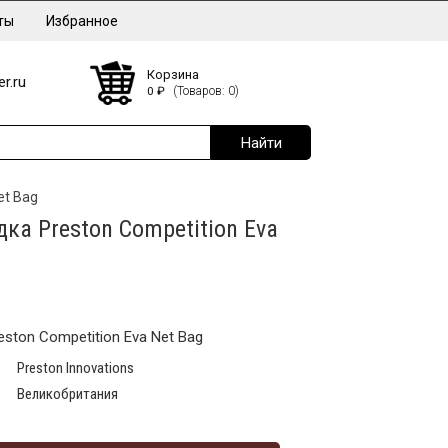
ты
Избранное
Корзина
r.ru
0
₽
(Товаров: 0)
et Bag
ка Preston Competition Eva
ston Competition Eva Net Bag
Preston Innovations
Великобритания