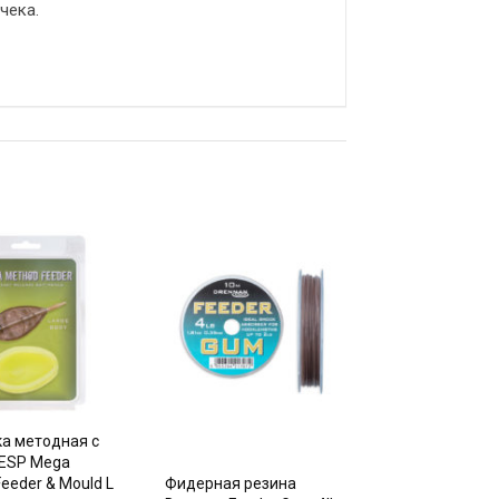
чека.
а методная с
ESP Mega
eeder & Mould L
Фидерная резина