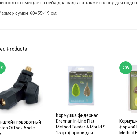
легкостью вмещает в себя два садка, а также голову для подса
Размер сумки: 60×55×19 см;
ted Products
0%
-20%
Кормушка фидерная
Drennan In-Line Flat
Кормушк
нштейн поворотный
Method Feeder & Mould S
формой 
ston Offbox Angle
15 g с формой для
Method F
k