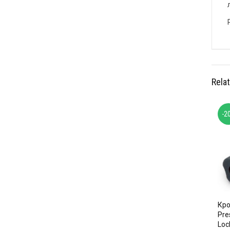
Rela
-2
Кро
Pre
Loc