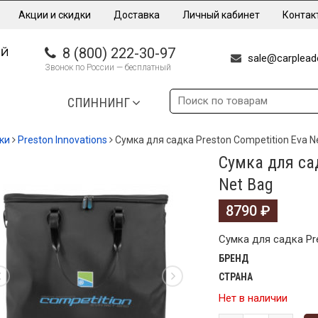
Акции и скидки
Доставка
Личный кабинет
Контак
8 (800) 222-30-97
sale@carpleade
Звонок по России — бесплатный
СПИННИНГ
ки
Preston Innovations
Сумка для садка Preston Competition Eva N
Сумка для сад
Net Bag
8790
₽
Сумка для садка Pre
БРЕНД
СТРАНА
Нет в наличии