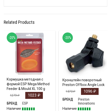
Related Products
-20%
-20%
Кормушка методная с
Кронштейн поворотный
формой ESP Mega Method
Preston Offbox Angle Lock
Feeder & Mould XL 100 g
1096
₽
1370
₽
1023
₽
1279
₽
Preston
БРЕНД
ESP
Innovations
БРЕНД
Наличие
Наличие