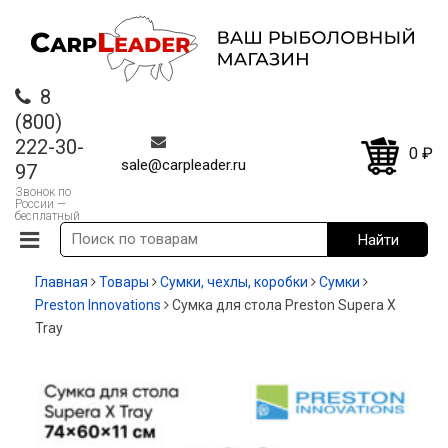
8
(800)
222-30-
0
₽
sale@carpleader.ru
97
Звонок по
России —
бесплатный
Главная
Товары
Сумки, чехлы, коробки
Cумки
Preston Innovations
Сумка для стола Preston Supera X
Tray