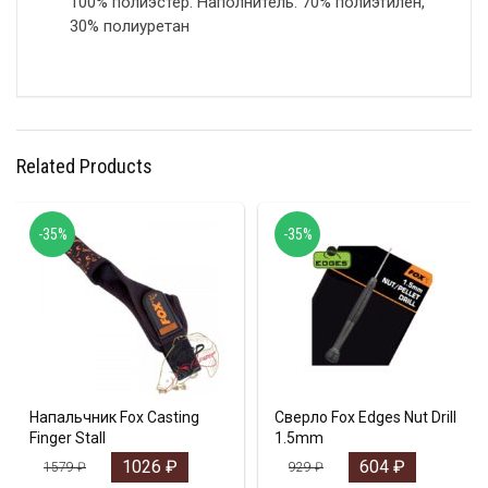
100% полиэстер. Наполнитель: 70% полиэтилен,
30% полиуретан
Related Products
-35%
-35%
Напальчник Fox Casting
Сверло Fox Edges Nut Drill
Finger Stall
1.5mm
1026
₽
604
₽
1579
₽
929
₽