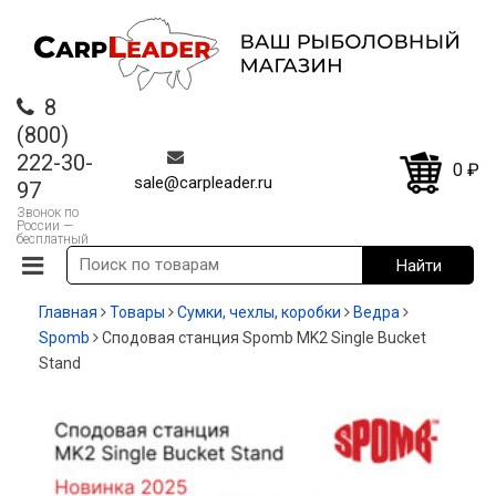
8
(800)
222-30-
0
₽
sale@carpleader.ru
97
Звонок по
России —
бесплатный
Главная
Товары
Сумки, чехлы, коробки
Ведра
Spomb
Сподовая станция Spomb MK2 Single Bucket
Stand
-35%