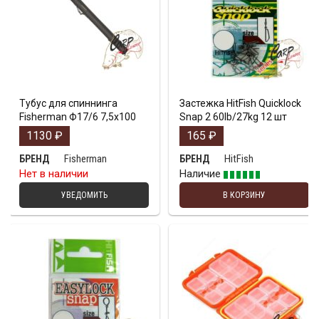
Тубус для спиннинга
Застежка HitFish Quicklock
Fisherman Ф17/6 7,5х100
Snap 2 60lb/27kg 12 шт
1130
₽
165
₽
Fisherman
HitFish
БРЕНД
БРЕНД
Нет в наличии
Наличие
УВЕДОМИТЬ
В КОРЗИНУ