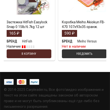
Застежка HitFish Easylock
Коробка Meiho Akiokun FB-
Snap 0 15lb/6.7kg 12 шт
470 107x93x35 оранж.
165
₽
590
₽
HitFish
Meiho Versus
БРЕНД
БРЕНД
Наличие
Нет в наличии
В КОРЗИНУ
УВЕДОМИТЬ
© 2014-2025 Carpleader.ru, Все фото\видео изображения и
текст на этом сайте защищены законом об авторском
праве и не могут быть опубликованы ещё где-либо без
письменного разрешения.