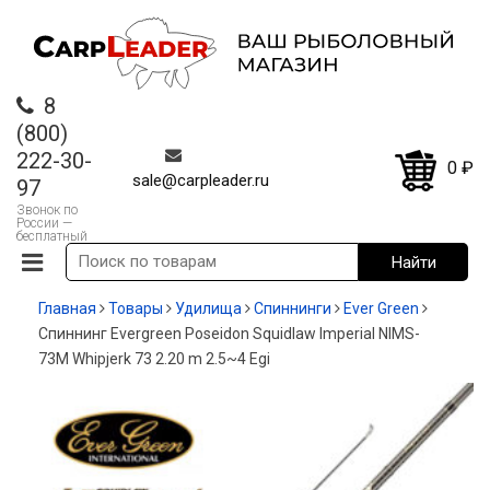
8
(800)
222-30-
0
₽
sale@carpleader.ru
97
Звонок по
России —
бесплатный
Главная
Товары
Удилища
Спиннинги
Ever Green
Спиннинг Evergreen Poseidon Squidlaw Imperial NIMS-
73M Whipjerk 73 2.20 m 2.5~4 Egi
-13%