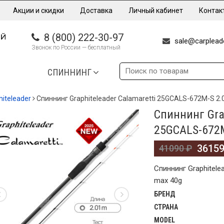
Акции и скидки
Доставка
Личный кабинет
Контак
8 (800) 222-30-97
sale@carpleade
Звонок по России — бесплатный
СПИННИНГ
hiteleader
Cпиннинг Graphiteleader Calamaretti 25GCALS-672M-S 2
Cпиннинг Grap
%
25GCALS-672M
3615
41090
₽
Cпиннинг Graphitele
max 40g
БРЕНД
СТРАНА
MODEL