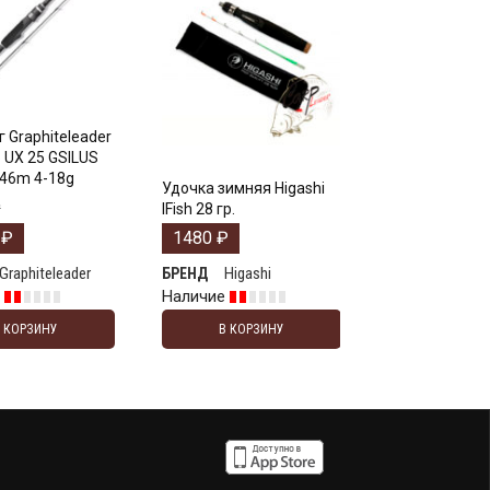
 Graphiteleader
o UX 25 GSILUS
.46m 4-18g
Удочка зимняя Higashi
₽
IFish 28 гр.
3
₽
1480
₽
Graphiteleader
Higashi
БРЕНД
е
Наличие
В КОРЗИНУ
В КОРЗИНУ