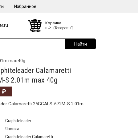
ты
Избранное
Корзина
r.ru
0
₽
(Товаров: 0)
.01m max 40g
hiteleader Calamaretti
-S 2.01m max 40g
9
₽
ader Calamaretti 25GCALS-672M-S 2.01m
Graphiteleader
Япония
Graphiteleader Calamaretti