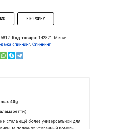
ЛИК
В КОРЗИНУ
5812.
Код товара:
142821
.
Метки:
одажа спиннинг
,
Спиннинг
.
 max 40g
Каламаретти)
е и стала ещё более универсальной для
удилище получило усиленный комель,