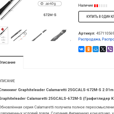
Наличие
КУПИТЬ В ОДИН К
Артикул:
457110569
Распродажа
,
Распр
Описание
ОПИСАНИЕ
Cпиннинг Graphiteleader Calamaretti 25GCALS-672M-S 2.01m
Graphiteleader Calamaretti 25GCALS-672M-S (Графитлидер 
Обновлённая серия Calamaretti получила полное переосмыслени
современных условий ловли. Сохранив фирменную концепцию, 