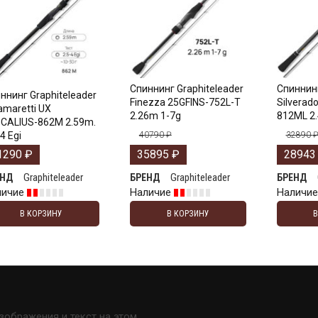
Спиннинг Graphiteleader
Спиннинг
ннинг Graphiteleader
Finezza 25GFINS-752L-T
Silverad
amaretti UX
2.26m 1-7g
812ML 2
CALIUS-862M 2.59m.
4 Egi
40790
₽
32890
1290
₽
35895
₽
2894
Graphiteleader
Graphiteleader
ЕНД
БРЕНД
БРЕНД
личие
Наличие
Наличи
В КОРЗИНУ
В КОРЗИНУ
изображения и текст на этом