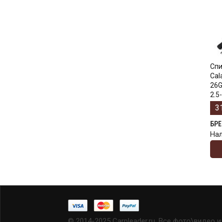
Cпи
Cal
26G
2.5-
3
БР
На
© 2014-2025 Carpleader.ru, Все фото\видео 