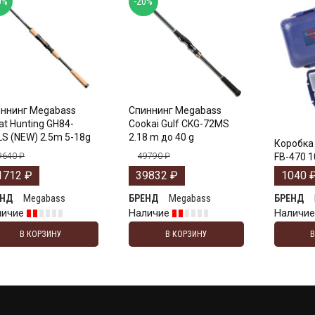
0%
-20%
ннинг Megabass
Спиннинг Megabass
at Hunting GH84-
Cookai Gulf CKG-72MS
S (NEW) 2.5m 5-18g
2.18 m до 40 g
Коробка 
9640
₽
49790
₽
FB-470 1
1712
₽
39832
₽
1040
Megabass
Megabass
ЕНД
БРЕНД
БРЕНД
личие
Наличие
Наличи
В КОРЗИНУ
В КОРЗИНУ