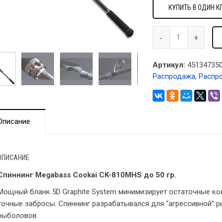
КУПИТЬ В ОДИН К
Артикул:
451347350
Распродажа
,
Распр
Описание
ОПИСАНИЕ
Спиннинг Megabass Cookai CK-810MHS до 50 гр.
Мощный бланк 5D Graphite System минимизирует остаточные ко
точные забросы. Спиннинг разрабатывался для “агрессивной” 
рыболовов.