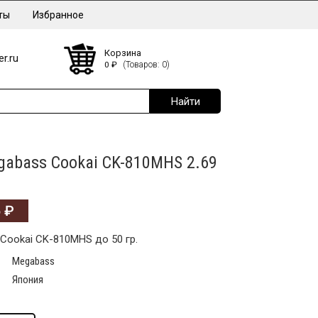
ты
Избранное
Корзина
r.ru
0
₽
(Товаров: 0)
abass Cookai CK-810MHS 2.69
5
₽
Cookai CK-810MHS до 50 гр.
Megabass
Япония