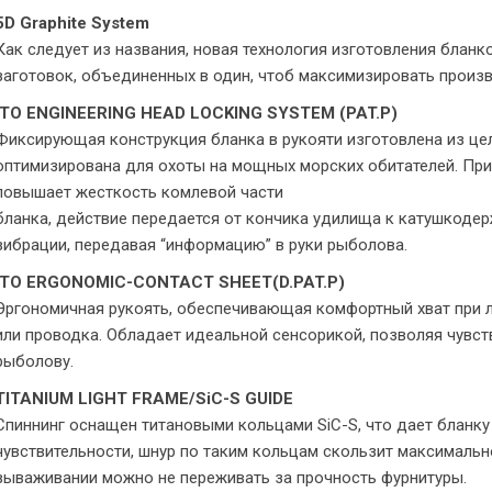
5D Graphite System
Как следует из названия, новая технология изготовления бланк
заготовок, объединенных в один, чтоб максимизировать произв
ITO ENGINEERING HEAD LOCKING SYSTEM (PAT.P)
Фиксирующая конструкция бланка в рукояти изготовлена ​​из ц
оптимизирована для охоты на мощных морских обитателей. При
повышает жесткость комлевой части
бланка, действие передается от кончика удилища к катушкоде
вибрации, передавая “информацию” в руки рыболова.
ITO ERGONOMIC-CONTACT SHEET(D.PAT.P)
Эргономичная рукоять, обеспечивающая комфортный хват при 
или проводка. Обладает идеальной сенсорикой, позволяя чувств
рыболову.
TITANIUM LIGHT FRAME/SiC-S GUIDE
Спиннинг оснащен титановыми кольцами SiC-S, что дает бланку
чувствительности, шнур по таким кольцам скользит максимально
вываживании можно не переживать за прочность фурнитуры.