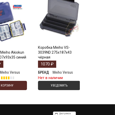
Коробка Meiho VS-
Meiho Akiokun
3039ND 275х187х43
07x93x35 синий
чёрная
₽
1070
₽
Meiho Versus
Meiho Versus
БРЕНД
е
Нет в наличии
В КОРЗИНУ
УВЕДОМИТЬ