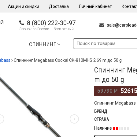
Акции и скидки
Доставка
Личный кабинет
Контак
8 (800) 222-30-97
sale@carpleade
Звонок по России — бесплатный
СПИННИНГ
abass
Спиннинг Megabass Cookai CK-810MHS 2.69 m до 50 g
Спиннинг Meg
%
m до 50 g
5261
59790
₽
Спиннинг Megabass 
БРЕНД
СТРАНА
Наличие