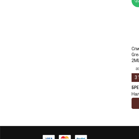
-2
Спи
Gre
2ML
3
3
БР
На