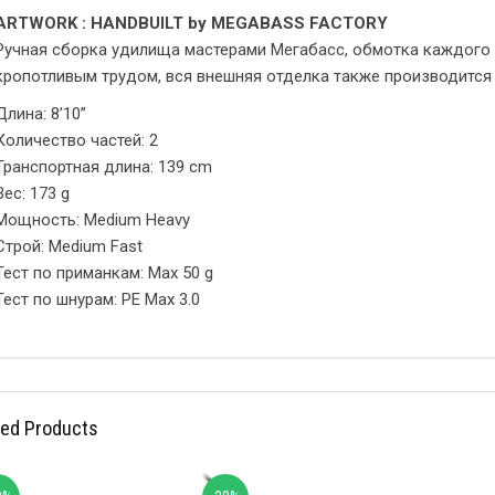
ARTWORK : HANDBUILT by MEGABASS FACTORY
Ручная сборка удилища мастерами Мегабасс, обмотка каждого
кропотливым трудом, вся внешняя отделка также производится
Длина: 8’10”
Количество частей: 2
Транспортная длина: 139 cm
Вес: 173 g
Мощность: Medium Heavy
Строй: Medium Fast
Тест по приманкам: Max 50 g
Тест по шнурам: PE Max 3.0
ted Products