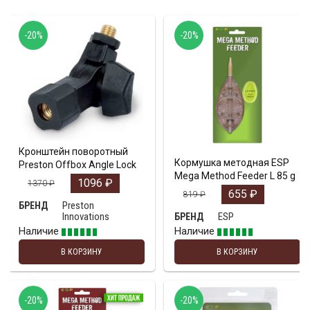
-20%
-20%
Кронштейн поворотный
Кормушка методная ESP
Preston Offbox Angle Lock
Mega Method Feeder L 85 g
1096
₽
1370
₽
655
₽
819
₽
Preston
БРЕНД
Innovations
ESP
БРЕНД
Наличие
Наличие
В КОРЗИНУ
В КОРЗИНУ
-20%
-20%