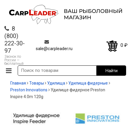
8
(800)
222-30-
0
₽
sale@carpleader.ru
97
Звонок по
России —
бесплатный
Главная
Товары
Удилища
Удилища фидерные
Preston Innovations
Удилище фидерное Preston
Inspire 4.0m 120g
-20%