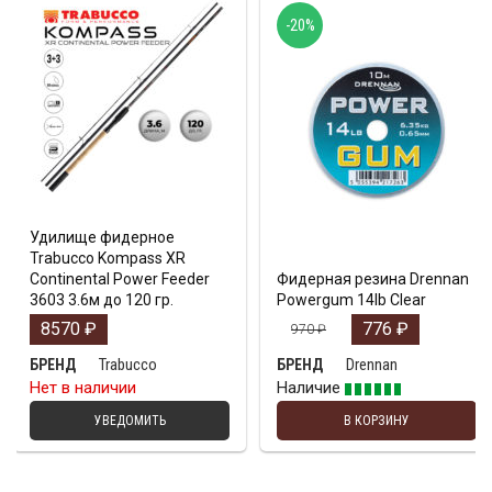
-20%
Удилище фидерное
Trabucco Kompass XR
Continental Power Feeder
Фидерная резина Drennan
3603 3.6м до 120 гр.
Powergum 14lb Clear
8570
₽
776
₽
970
₽
Trabucco
Drennan
БРЕНД
БРЕНД
Нет в наличии
Наличие
УВЕДОМИТЬ
В КОРЗИНУ