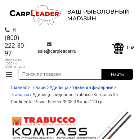
8
(800)
222-30-
0
₽
sale@carpleader.ru
97
Звонок по
России —
бесплатный
Главная
Товары
Удилища
Удилища фидерные
Trabucco
Удилище фидерное Trabucco Kompass XR
Continental Power Feeder 3903 3.9м до 120 гр.