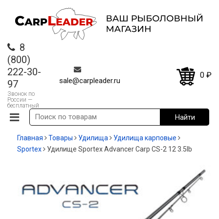
8
(800)
222-30-
0
₽
sale@carpleader.ru
97
Звонок по
России —
бесплатный
Главная
Товары
Удилища
Удилища карповые
Sportex
Удилище Sportex Advancer Carp CS-2 12 3.5lb