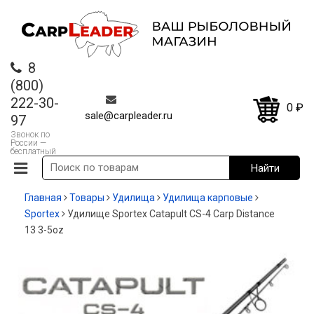
8
(800)
222-30-
0
₽
sale@carpleader.ru
97
Звонок по
России —
бесплатный
Главная
Товары
Удилища
Удилища карповые
Sportex
Удилище Sportex Catapult CS-4 Carp Distance
13 3-5oz
-20%