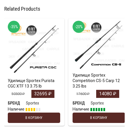
Related Products
-35%
-20%
Удилище Sportex
Удилище Sportex Purista
Competition CS-5 Carp 12
CGC XTF 13 3.75 lb
3.25 lbs
32695
₽
14080
₽
50300
₽
17600
₽
Sportex
Sportex
БРЕНД
БРЕНД
Наличие
Наличие
В КОРЗИНУ
В КОРЗИНУ