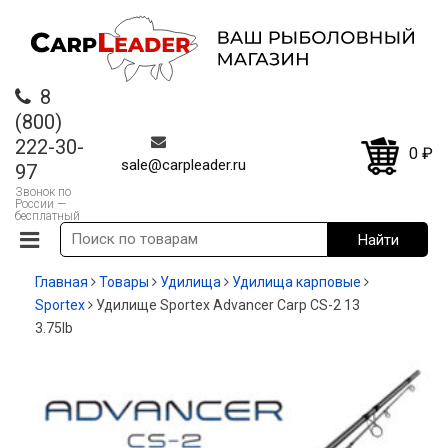
8
(800)
222-30-
0
₽
sale@carpleader.ru
97
Звонок по
России —
бесплатный
Главная
Товары
Удилища
Удилища карповые
Sportex
Удилище Sportex Advancer Carp CS-2 13
3.75lb
-35%