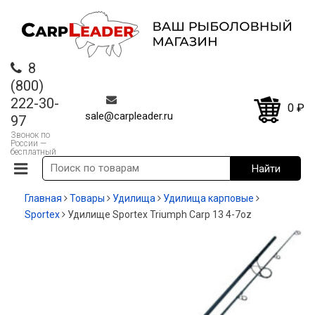
8
(800)
222-30-
0
₽
sale@carpleader.ru
97
Звонок по
России —
бесплатный
Главная
Товары
Удилища
Удилища карповые
Sportex
Удилище Sportex Triumph Carp 13 4-7oz