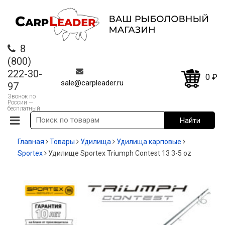
8
(800)
222-30-
0
₽
sale@carpleader.ru
97
Звонок по
России —
бесплатный
Главная
Товары
Удилища
Удилища карповые
Sportex
Удилище Sportex Triumph Contest 13 3-5 oz
-20%