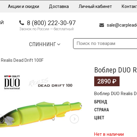
Акции и скидки
Доставка
Личный кабинет
Контак
8 (800) 222-30-97
sale@carpleade
Звонок по России — бесплатный
СПИННИНГ
Realis Dead Drift 100F
Воблер DUO Re
2890
₽
Воблер DUO Realis De
БРЕНД
СТРАНА
ЦВЕТ
Нет в наличии