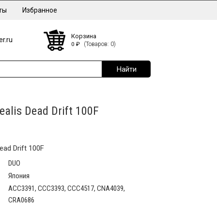
ты
Избранное
Корзина
r.ru
0
₽
(Товаров: 0)
alis Dead Drift 100F
ad Drift 100F
DUO
Япония
ACC3391, CCC3393, CCC4517, CNA4039,
CRA0686