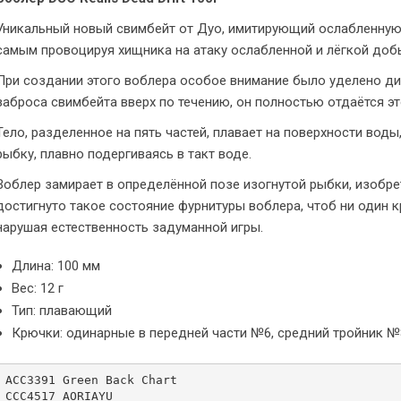
Уникальный новый свимбейт от Дуо, имитирующий ослабленную 
самым провоцируя хищника на атаку ослабленной и лёгкой доб
При создании этого воблера особое внимание было уделено д
заброса свимбейта вверх по течению, он полностью отдаётся эт
Тело, разделенное на пять частей, плавает на поверхности вод
рыбку, плавно подергиваясь в такт воде.
Воблер замирает в определённой позе изогнутой рыбки, изобр
достигнуто такое состояние фурнитуры воблера, чтоб ни один 
нарушая естественность задуманной игры.
Длина: 100 мм
Вес: 12 г
Тип: плавающий
Крючки: одинарные в передней части №6, средний тройник №
ACC3391 Green Back Chart

CCC4517 AORIAYU
