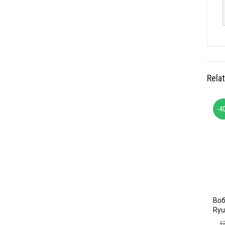
Rela
-4
Воб
Ryu
1