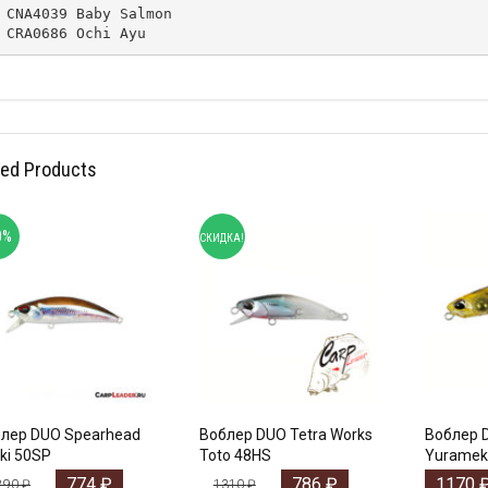
CNA4039 Baby Salmon

CRA0686 Ochi Ayu
ted Products
0%
СКИДКА!
лер DUO Spearhead
Воблер DUO Tetra Works
Воблер D
ki 50SP
Toto 48HS
Yuramek
774
₽
786
₽
1170
290
₽
1310
₽