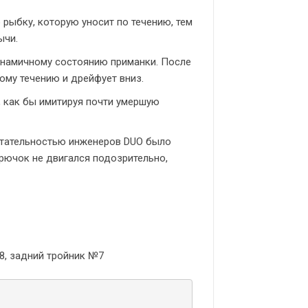
рыбку, которую уносит по течению, тем
ычи.
инамичному состоянию приманки. После
ому течению и дрейфует вниз.
ы, как бы имитируя почти умершую
етательностью инженеров DUO было
крючок не двигался подозрительно,
8, задний тройник №7