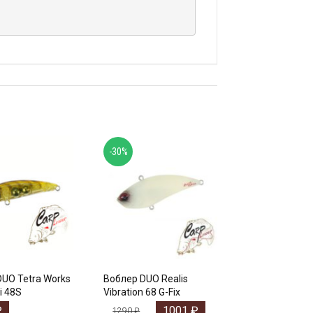
-30%
UO Tetra Works
Воблер DUO Realis
i 48S
Vibration 68 G-Fix
₽
1001
₽
1290
₽