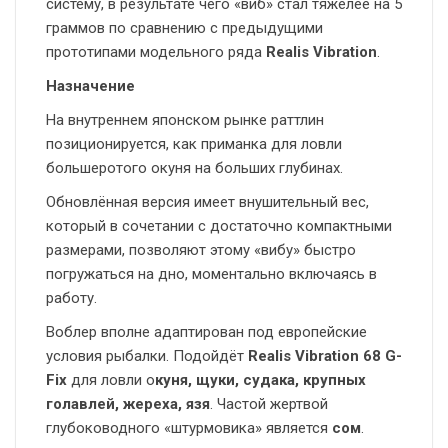
систему, в результате чего «виб» стал тяжелее на 5
граммов по сравнению с предыдущими
прототипами модельного ряда
Realis Vibration
.
Назначение
На внутреннем японском рынке раттлин
позиционируется, как приманка для ловли
большеротого окуня на больших глубинах.
Обновлённая версия имеет внушительный вес,
который в сочетании с достаточно компактными
размерами, позволяют этому «вибу» быстро
погружаться на дно, моментально включаясь в
работу.
Воблер вполне адаптирован под европейские
условия рыбалки. Подойдёт
Realis Vibration 68 G-
Fix
для ловли о
куня, щуки, судака, крупных
голавлей, жереха, язя
. Частой жертвой
глубоководного «штурмовика» является
сом
.