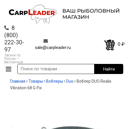
8
(800)
222-30-
0
₽
sale@carpleader.ru
97
Звонок по
России —
бесплатный
Главная
Товары
Воблеры
Duo
Воблер DUO Realis
Vibration 68 G-Fix
-30%