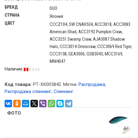
БРЕНД
DUO
СТРАНА
Япония
ЦВЕТ
CCCZ104, SW CNA0534, ACC3018, ACC3083
American Shad, ACC3192 Pumpkin Craw,
ACC3251 Swamp Craw, AJA3087 Shadow
Halo, CCC3014 Omnicraw, CCC3069 Red Tiger,
CCC3158, GEA3006, GSB3043, MCC3169,
MNI4047
Наличие
Код товара:
РТ-ХК005842
.
Метки:
Распродажа
,
Распродажа спиннинг
,
Спиннинг
.