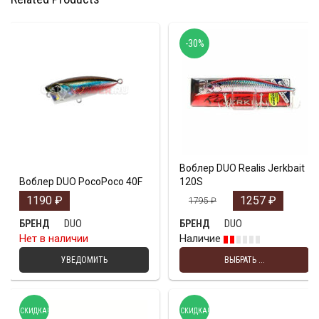
-30%
Воблер DUO Realis Jerkbait
Воблер DUO PocoPoco 40F
120S
1190
₽
1257
₽
1795
₽
DUO
DUO
БРЕНД
БРЕНД
Нет в наличии
Наличие
УВЕДОМИТЬ
ВЫБРАТЬ ...
СКИДКА!
СКИДКА!