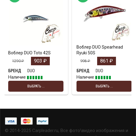
Воблер DUO Spearhead
Воблер DUO Toto 42S
Ryuki 50S
903
₽
861
₽
1290
₽
998
₽
DUO
DUO
БРЕНД
БРЕНД
Наличие
Наличие
ВЫБРАТЬ ...
ВЫБРАТЬ ...
© 2014-2025 Carpleader.ru, Все фото\видео изображения и