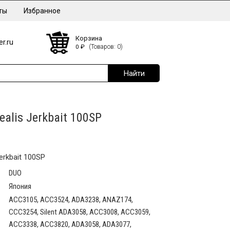
ты
Избранное
Корзина
r.ru
0
₽
(Товаров: 0)
alis Jerkbait 100SP
erkbait 100SP
DUO
Япония
ACC3105, ACC3524, ADA3238, ANAZ174,
CCC3254, Silent ADA3058, ACC3008, ACC3059,
ACC3338, ACC3820, ADA3058, ADA3077,