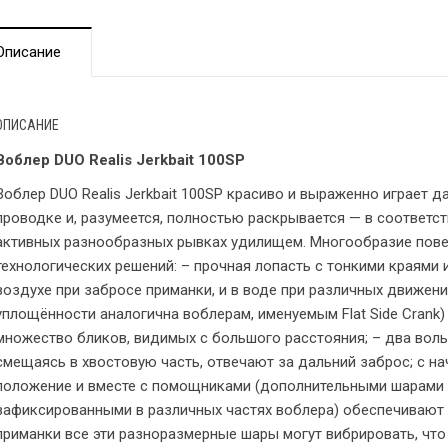
Описание
ОПИСАНИЕ
Воблер DUO Realis Jerkbait 100SP
Воблер DUO Realis Jerkbait 100SP красиво и выраженно играет 
проводке и, разумеется, полностью раскрывается — в соответс
активных разнообразных рывках удилищем. Многообразие пов
технологических решений: – прочная лопасть с тонкими краями
воздухе при забросе приманки, и в воде при различных движени
уплощённости аналогична воблерам, именуемым Flat Side Crank)
множество бликов, видимых с большого расстояния; – два воль
смещаясь в хвостовую часть, отвечают за дальний заброс; с н
положение и вместе с помощниками (дополнительными шарами 
зафиксированными в различных частях воблера) обеспечивают
приманки все эти разноразмерные шары могут вибрировать, что