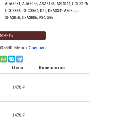
ADA3081, AJA3055, ASA3146, ASI4044, CCC3175,
CCC3836, CCC3864, D45, DEA3341 AM Edge,
DRA3050, GEA3006, P34, S86
ДОМИТЬ
005840
.
Метка:
Спиннинг
.
Цена
Количество
1470
₽
1470
₽