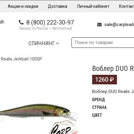
Акции и скидки
Доставка
Личный кабинет
Контак
8 (800) 222-30-97
sale@carpleade
Звонок по России — бесплатный
СПИННИНГ
Realis Jerkbait 100SP
Воблер DUO Re
1260
₽
Воблер DUO Realis J
БРЕНД
СТРАНА
ЦВЕТ