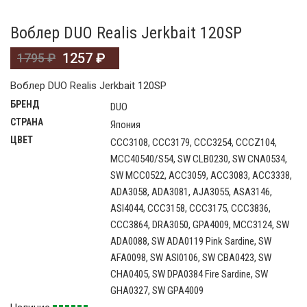
Воблер DUO Realis Jerkbait 120SP
1257
₽
1795
₽
Воблер DUO Realis Jerkbait 120SP
БРЕНД
DUO
СТРАНА
Япония
ЦВЕТ
CCC3108, CCC3179, CCC3254, CCCZ104,
MCC40540/S54, SW CLB0230, SW CNA0534,
SW MCC0522, ACC3059, ACC3083, ACC3338,
ADA3058, ADA3081, AJA3055, ASA3146,
ASI4044, CCC3158, CCC3175, CCC3836,
CCC3864, DRA3050, GPA4009, MCC3124, SW
ADA0088, SW ADA0119 Pink Sardine, SW
AFA0098, SW ASI0106, SW CBA0423, SW
CHA0405, SW DPA0384 Fire Sardine, SW
GHA0327, SW GPA4009