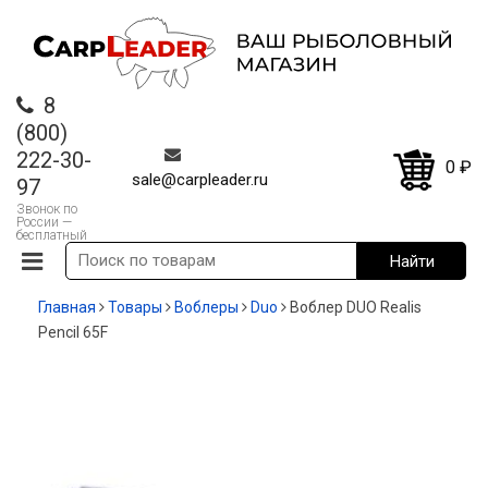
8
(800)
222-30-
0
₽
sale@carpleader.ru
97
Звонок по
России —
бесплатный
Главная
Товары
Воблеры
Duo
Воблер DUO Realis
Pencil 65F
СКИДКА!