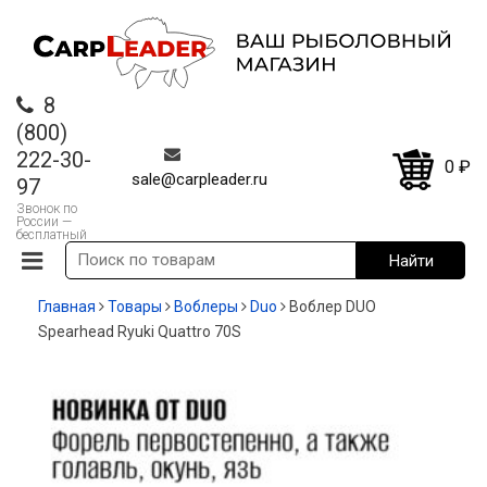
8
(800)
222-30-
0
₽
sale@carpleader.ru
97
Звонок по
России —
бесплатный
Главная
Товары
Воблеры
Duo
Воблер DUO
Spearhead Ryuki Quattro 70S