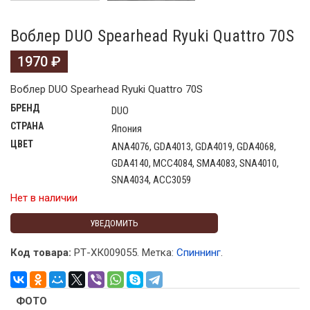
Воблер DUO Spearhead Ryuki Quattro 70S
1970
₽
Воблер DUO Spearhead Ryuki Quattro 70S
БРЕНД
DUO
СТРАНА
Япония
ЦВЕТ
ANA4076, GDA4013, GDA4019, GDA4068,
GDA4140, MCC4084, SMA4083, SNA4010,
SNA4034, ACC3059
Нет в наличии
УВЕДОМИТЬ
Код товара:
РТ-ХК009055
.
Метка:
Спиннинг
.