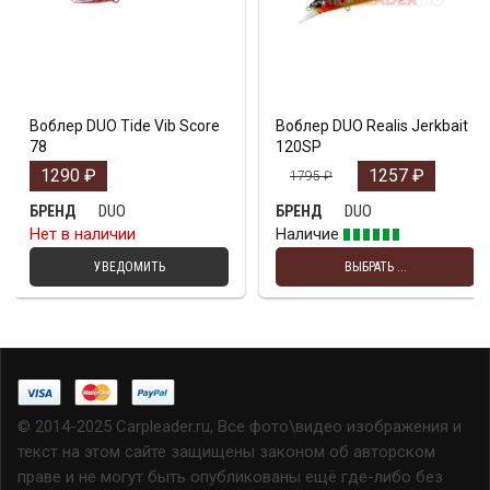
Воблер DUO Tide Vib Score
Воблер DUO Realis Jerkbait
78
120SP
1290
₽
1257
₽
1795
₽
DUO
DUO
БРЕНД
БРЕНД
Нет в наличии
Наличие
УВЕДОМИТЬ
ВЫБРАТЬ ...
© 2014-2025 Carpleader.ru, Все фото\видео изображения и
текст на этом сайте защищены законом об авторском
праве и не могут быть опубликованы ещё где-либо без