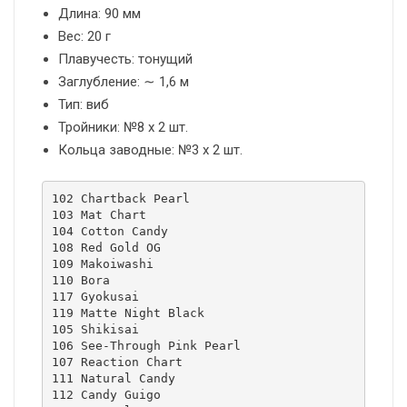
Длина: 90 мм
Вес: 20 г
Плавучесть: тонущий
Заглубление: ∼ 1,6 м
Тип: виб
Тройники: №8 х 2 шт.
Кольца заводные: №3 х 2 шт.
102 Chartback Pearl

103 Mat Chart

104 Cotton Candy

108 Red Gold OG

109 Makoiwashi

110 Bora

117 Gyokusai

119 Matte Night Black

105 Shikisai

106 See-Through Pink Pearl

107 Reaction Chart

111 Natural Candy

112 Candy Guigo
