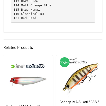
113 Bora Glow

114 Matt Orange Blue

115 Blue Hamai

116 Classical RH

101 Red Head
Related Products
СКИДКА!
Воблер IMA Sukari 50SS 5