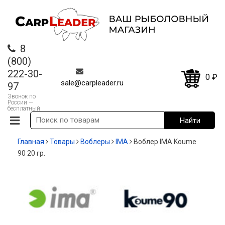
8
(800)
222-30-
0
₽
sale@carpleader.ru
97
Звонок по
России —
бесплатный
Главная
Товары
Воблеры
IMA
Воблер IMA Koume
90 20 гр.