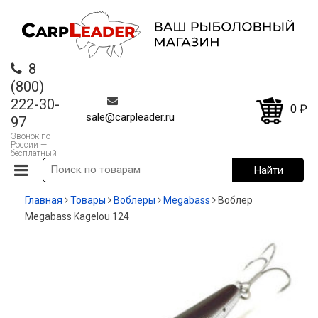
8
(800)
222-30-
0
₽
sale@carpleader.ru
97
Звонок по
России —
бесплатный
Главная
Товары
Воблеры
Megabass
Воблер
Megabass Kagelou 124
СКИДКА!