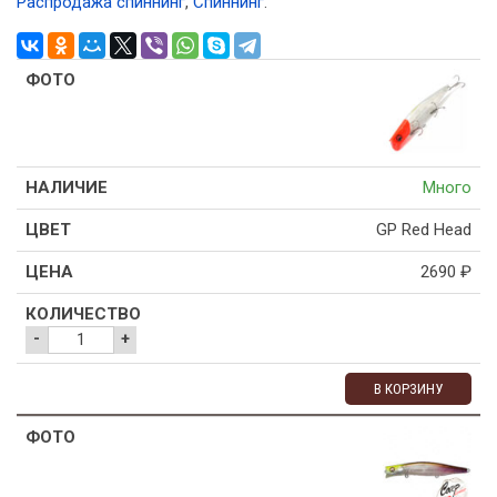
Распродажа спиннинг
,
Спиннинг
.
Много
GP Red Head
2690
₽
-
+
В КОРЗИНУ