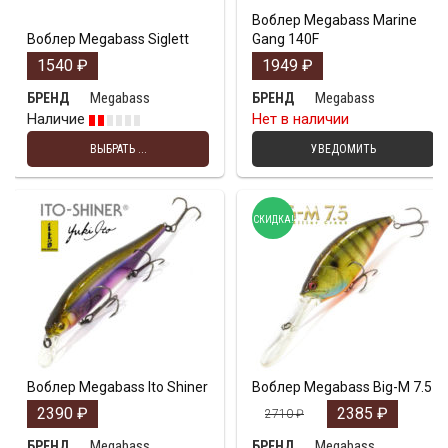
Воблер Megabass Marine
Воблер Megabass Siglett
Gang 140F
1540
₽
1949
₽
Megabass
Megabass
БРЕНД
БРЕНД
Наличие
Нет в наличии
ВЫБРАТЬ ...
УВЕДОМИТЬ
СКИДКА!
Воблер Megabass Ito Shiner
Воблер Megabass Big-M 7.5
2390
₽
2385
₽
2710
₽
Megabass
Megabass
БРЕНД
БРЕНД