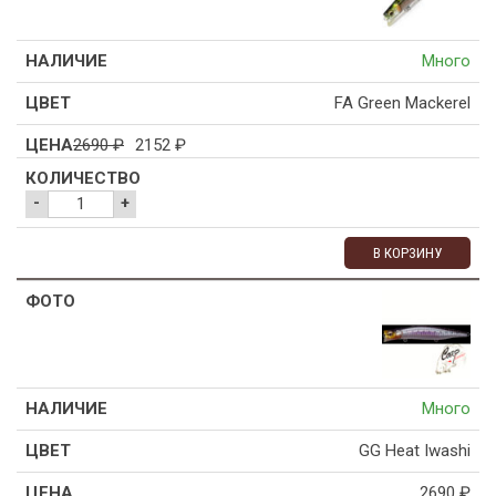
Много
FA Green Mackerel
2690
₽
2152
₽
-
+
В КОРЗИНУ
Много
GG Heat Iwashi
2690
₽