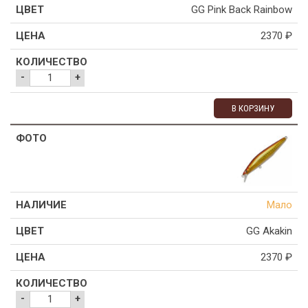
GG Pink Back Rainbow
2370
₽
-
+
В КОРЗИНУ
Мало
GG Akakin
2370
₽
-
+