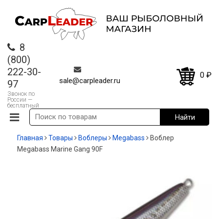
8
(800)
222-30-
0
₽
sale@carpleader.ru
97
Звонок по
России —
бесплатный
Главная
Товары
Воблеры
Megabass
Воблер
Megabass Marine Gang 90F