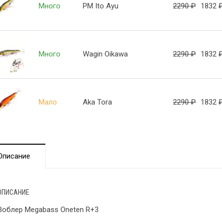
Много
PM Ito Ayu
2290
₽
1832
Много
Wagin Oikawa
2290
₽
1832
Мало
Aka Tora
2290
₽
1832
Описание
ОПИСАНИЕ
Воблер Megabass Oneten R+3