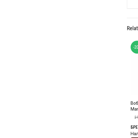
Rela
-2
Воб
Mar
2
БР
На