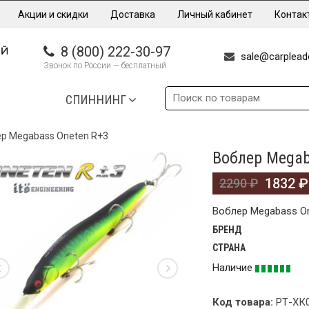
Акции и скидки
Доставка
Личный кабинет
Контак
8 (800) 222-30-97
sale@carpleade
Звонок по России — бесплатный
СПИННИНГ
р Megabass Oneten R+3
Воблер Megab
%
1832
₽
2290
₽
Воблер Megabass O
БРЕНД
СТРАНА
Наличие
Код товара:
РТ-ХК