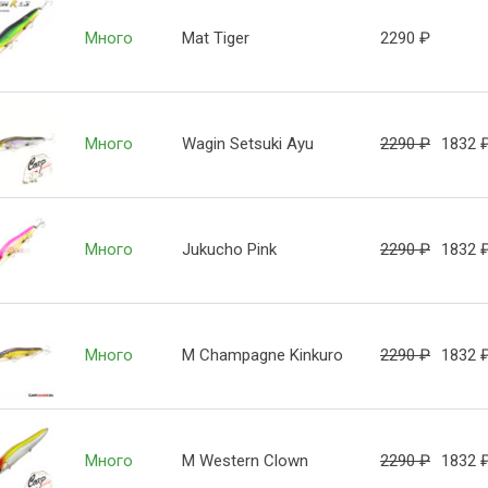
Много
Mat Tiger
2290
₽
Много
Wagin Setsuki Ayu
2290
₽
1832
Много
Jukucho Pink
2290
₽
1832
Много
M Champagne Kinkuro
2290
₽
1832
Много
M Western Clown
2290
₽
1832