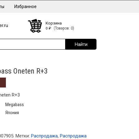
ты
Избранное
Корзина
r.ru
0
₽
(Товаров: 0)
ass Oneten R+3
neten R+3
Megabass
Япония
007905
.
Метки:
Распродажа
,
Распродажа