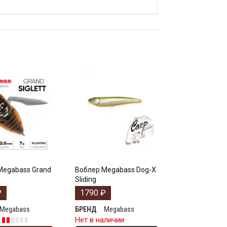
Megabass Grand
Воблер Megabass Dog-X
Sliding
₽
1790
₽
Megabass
Megabass
БРЕНД
е
Нет в наличии