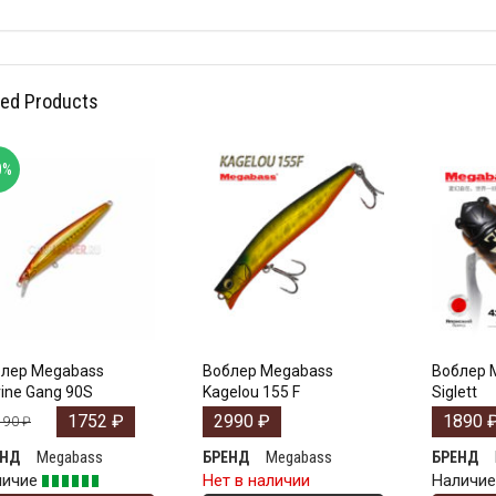
ted Products
0%
лер Megabass
Воблер Megabass
Воблер 
ine Gang 90S
Kagelou 155 F
Siglett
1752
₽
2990
₽
1890
190
₽
Megabass
Megabass
ЕНД
БРЕНД
БРЕНД
личие
Нет в наличии
Наличи