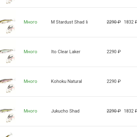
Много
M Stardust Shad Ii
2290
₽
1832
Много
Ito Clear Laker
2290
₽
Много
Kohoku Natural
2290
₽
Много
Jukucho Shad
2290
₽
1832