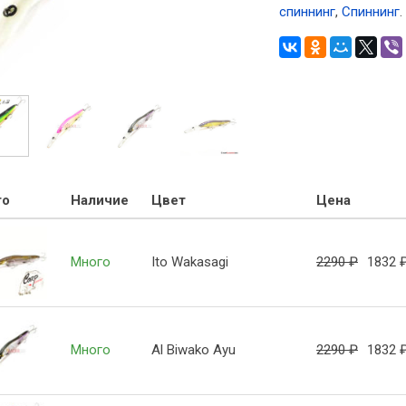
спиннинг
,
Спиннинг
.
то
Наличие
Цвет
Цена
Много
Ito Wakasagi
2290
₽
1832
Много
Al Biwako Ayu
2290
₽
1832