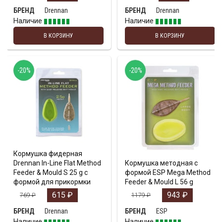
Drennan
Drennan
БРЕНД
БРЕНД
Наличие
Наличие
В КОРЗИНУ
В КОРЗИНУ
-20%
-20%
Кормушка фидерная
Drennan In-Line Flat Method
Кормушка методная с
Feeder & Mould S 25 g с
формой ESP Mega Method
формой для прикормки
Feeder & Mould L 56 g
615
₽
943
₽
769
₽
1179
₽
Drennan
ESP
БРЕНД
БРЕНД
Наличие
Наличие