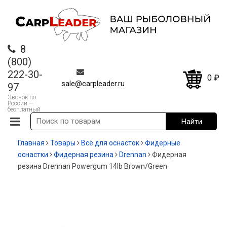
8
(800)
222-30-
0
₽
sale@carpleader.ru
97
Звонок по
России —
бесплатный
Главная
Товары
Всё для оснасток
Фидерные
оснастки
Фидерная резина
Drennan
Фидерная
резина Drennan Powergum 14lb Brown/Green