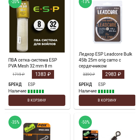
-20%
-13%
Ледкор ESP Leadcore Bulk
ПВА сетка-система ESP
45lb 25m orig camo с
PVA Mesh 32 mm 8 m
сердечником
1383
₽
2983
₽
1719
₽
3390
₽
ESP
ESP
БРЕНД
БРЕНД
Наличие
Наличие
В КОРЗИНУ
В КОРЗИНУ
-35%
-50%