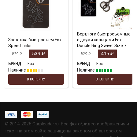
Вертлюги быстросъемные
Застежка быстросъем Fox
с двумя кольцами Fox
Speed Links
Double Ring Swivel Size 7
539
₽
415
₽
829
₽
829
₽
Fox
Fox
БРЕНД
БРЕНД
Наличие
Наличие
В КОРЗИНУ
В КОРЗИНУ
© 2014-2025 Carpleader.ru, Все фото\видео изображения и
текст на этом сайте защищены законом об авторском