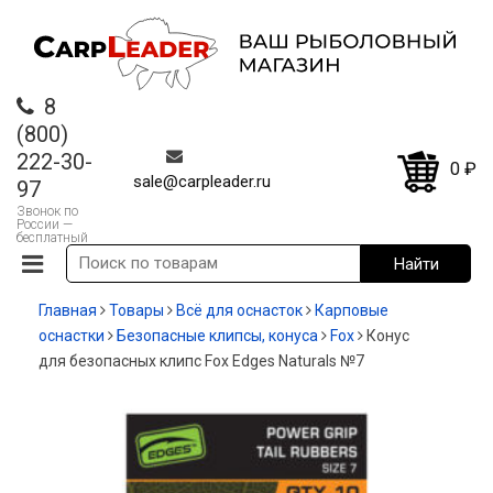
8
(800)
222-30-
0
₽
sale@carpleader.ru
97
Звонок по
России —
бесплатный
Главная
Товары
Всё для оснасток
Карповые
оснастки
Безопасные клипсы, конуса
Fox
Конус
для безопасных клипс Fox Edges Naturals №7
-35%