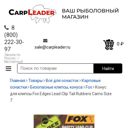
8
(800)
222-30-
0
₽
sale@carpleader.ru
97
Звонок по
России —
бесплатный
Главная
Товары
Всё для оснасток
Карповые
оснастки
Безопасные клипсы, конуса
Fox
Конус
для клипсы Fox Edges Lead Clip Tail Rubbers Camo Size
7
-35%