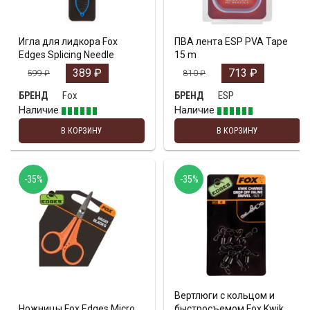
Игла для лидкора Fox
ПВА лента ESP PVA Tape
Edges Splicing Needle
15 m
389
₽
713
₽
599
₽
810
₽
Fox
ESP
БРЕНД
БРЕНД
Наличие
Наличие
В КОРЗИНУ
В КОРЗИНУ
-35%
-35%
Вертлюги с кольцом и
Ножницы Fox Edges Micro
быстросъемом Fox Kwik