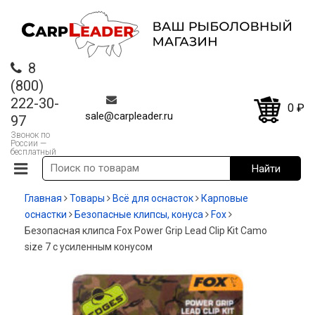
8
(800)
222-30-
0
₽
sale@carpleader.ru
97
Звонок по
России —
бесплатный
Главная
Товары
Всё для оснасток
Карповые
оснастки
Безопасные клипсы, конуса
Fox
Безопасная клипса Fox Power Grip Lead Clip Kit Camo
size 7 с усиленным конусом
-35%