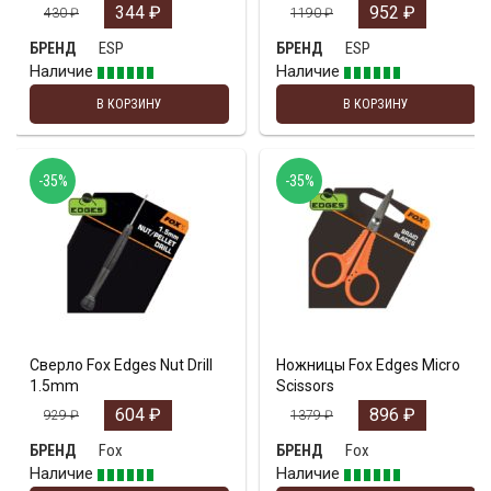
344
₽
952
₽
430
₽
1190
₽
ESP
ESP
БРЕНД
БРЕНД
Наличие
Наличие
В КОРЗИНУ
В КОРЗИНУ
-35%
-35%
Сверло Fox Edges Nut Drill
Ножницы Fox Edges Micro
1.5mm
Scissors
604
₽
896
₽
929
₽
1379
₽
Fox
Fox
БРЕНД
БРЕНД
Наличие
Наличие