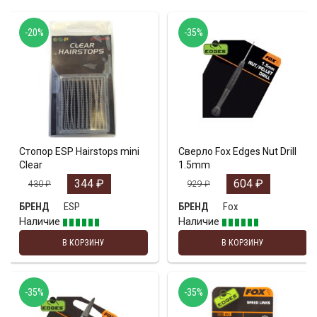
-20%
-35%
Стопор ESP Hairstops mini
Сверло Fox Edges Nut Drill
Clear
1.5mm
344
₽
604
₽
430
₽
929
₽
ESP
Fox
БРЕНД
БРЕНД
Наличие
Наличие
В КОРЗИНУ
В КОРЗИНУ
-35%
-35%