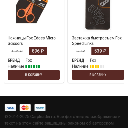
Ножницы Fox Edges Micro
Застежка быстросъем Fox
Scissors
Speed Links
896
₽
539
₽
1379
₽
829
₽
Fox
Fox
БРЕНД
БРЕНД
Наличие
Наличие
В КОРЗИНУ
В КОРЗИНУ
© 2014-2025 Carpleader.ru, Все фото\видео изображения и
текст на этом сайте защищены законом об авторском