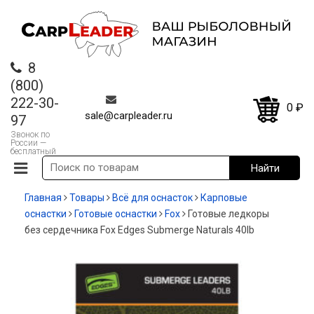
8
(800)
222-30-
0
₽
sale@carpleader.ru
97
Звонок по
России —
бесплатный
Главная
Товары
Всё для оснасток
Карповые
оснастки
Готовые оснастки
Fox
Готовые ледкоры
без сердечника Fox Edges Submerge Naturals 40lb
-20%