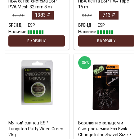
ПВА сетка-система ESP
ПВА лента ESP PVA Tape
PVA Mesh 32 mm 8 m
15 m
1383
₽
713
₽
1719
₽
810
₽
ESP
ESP
БРЕНД
БРЕНД
Наличие
Наличие
В КОРЗИНУ
В КОРЗИНУ
-35%
Мягкий свинец ESP
Вертлюги с кольцом и
Tungsten Putty Weed Green
быстросъемом Fox Kwik
25g
Change Inline Swivel Size 7