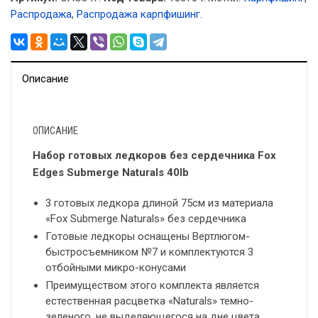
Распродажа
,
Распродажа карпфишинг
.
Описание
ОПИСАНИЕ
Набор готовых ледкоров без сердечника Fox
Edges Submerge Naturals 40lb
3 готовых ледкора длиной 75см из материала
«Fox Submerge Naturals» без сердечника
Готовые ледкоры оснащены Вертлюгом-
быстросъемником №7 и комплектуются 3
отбойными микро-конусами
Преимуществом этого комплекта является
естественная расцветка «Naturals» темно-
зеленого, не выделяющегося на дне цвета