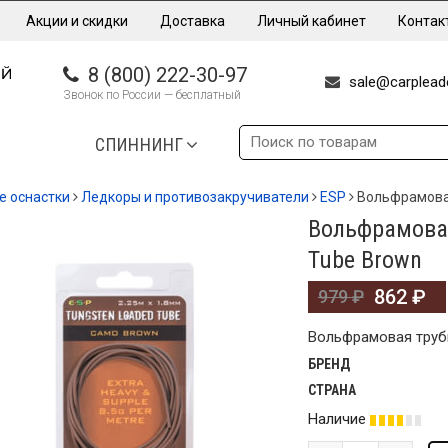
Акции и скидки
Доставка
Личный кабинет
Контак
8 (800) 222-30-97
sale@carpleade
Звонок по России — бесплатный
СПИННИНГ
е оснастки
Ледкоры и противозакручиватели
ESP
Вольфрамовая
Вольфрамовая
%
Tube Brown
862
₽
979
₽
Вольфрамовая трубк
БРЕНД
СТРАНА
Наличие