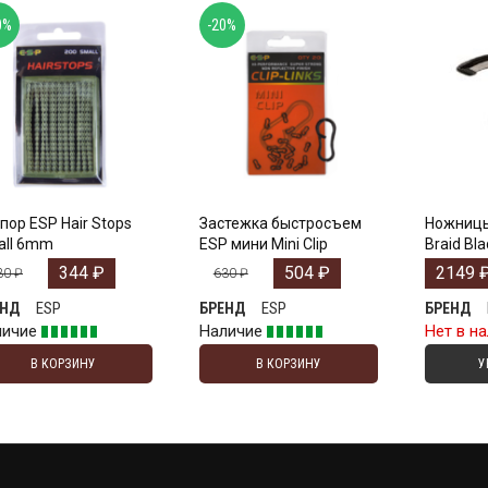
0%
-20%
пор ESP Hair Stops
Застежка быстросъем
Ножницы
all 6mm
ESP мини Mini Clip
Braid Bl
344
₽
504
₽
2149
30
₽
630
₽
ESP
ESP
ЕНД
БРЕНД
БРЕНД
личие
Наличие
Нет в н
В КОРЗИНУ
В КОРЗИНУ
У