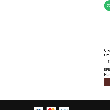
-2
Сто
Sm
4
БР
На