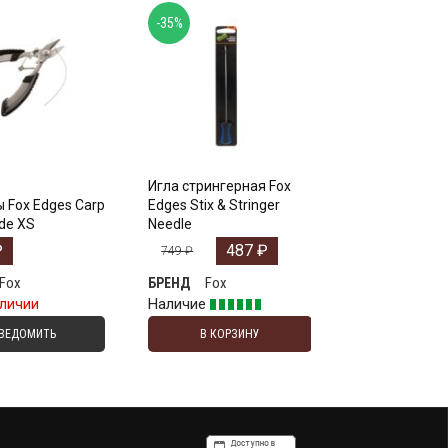
-35%
Игла стрингерная Fox
 Fox Edges Carp
Edges Stix & Stringer
ade XS
Needle
₽
487
₽
749
₽
Fox
Fox
БРЕНД
аличии
Наличие
ВЕДОМИТЬ
В КОРЗИНУ