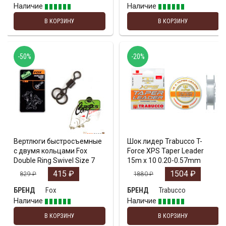
Наличие
Наличие
В КОРЗИНУ
В КОРЗИНУ
-50%
-20%
Вертлюги быстросъемные
Шок лидер Trabucco T-
с двумя кольцами Fox
Force XPS Taper Leader
Double Ring Swivel Size 7
15m x 10 0.20-0.57mm
415
₽
1504
₽
829
₽
1880
₽
Fox
Trabucco
БРЕНД
БРЕНД
Наличие
Наличие
В КОРЗИНУ
В КОРЗИНУ