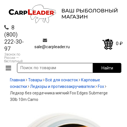
8
(800)
222-30-
0
₽
sale@carpleader.ru
97
Звонок по
России —
бесплатный
Главная
Товары
Всё для оснасток
Карповые
оснастки
Ледкоры и противозакручиватели
Fox
Ледкор без сердечника мягкий Fox Edges Submerge
30lb 10m Camo
-35%