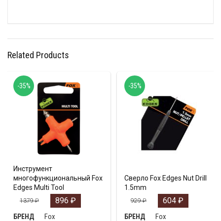
Related Products
-35%
-35%
Инструмент
многофункциональный Fox
Сверло Fox Edges Nut Drill
Edges Multi Tool
1.5mm
896
₽
604
₽
1379
₽
929
₽
Fox
Fox
БРЕНД
БРЕНД