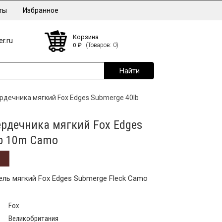
ты
Избранное
Корзина
r.ru
0
₽
(Товаров: 0)
рдечника мягкий Fox Edges Submerge 40lb
ердечника мягкий Fox Edges
b 10m Camo
ль мягкий Fox Edges Submerge Fleck Camo
Fox
Великобритания