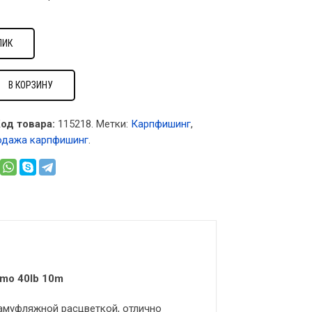
ЛИК
В КОРЗИНУ
од товара:
115218
.
Метки:
Карпфишинг
,
одажа карпфишинг
.
amo 40lb 10m
камуфляжной расцветкой, отлично