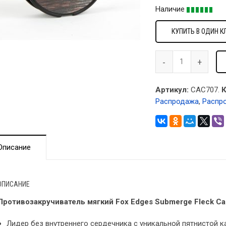
Наличие
КУПИТЬ В ОДИН К
Артикул:
CAC707.
К
Распродажа
,
Распр
Описание
ОПИСАНИЕ
Противозакручиватель мягкий Fox Edges Submerge Fleck C
Лидер без внутреннего сердечника с уникальной пятнистой 