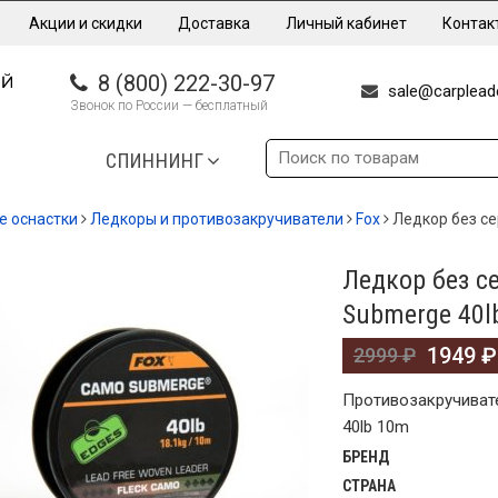
Акции и скидки
Доставка
Личный кабинет
Контак
8 (800) 222-30-97
sale@carpleade
Звонок по России — бесплатный
СПИННИНГ
е оснастки
Ледкоры и противозакручиватели
Fox
Ледкор без се
Ледкор без с
%
Submerge 40l
1949
₽
2999
₽
Противозакручивате
40lb 10m
БРЕНД
СТРАНА