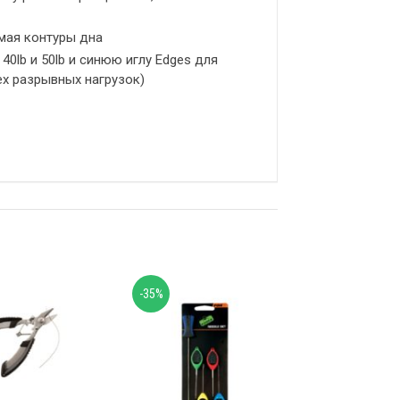
имая контуры дна
40lb и 50lb и синюю иглу Edges для
сех разрывных нагрузок)
-35%