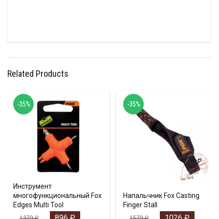
Related Products
-35%
-35%
Инструмент
многофункциональный Fox
Напальчник Fox Casting
Edges Multi Tool
Finger Stall
896
₽
1026
₽
1379
₽
1579
₽