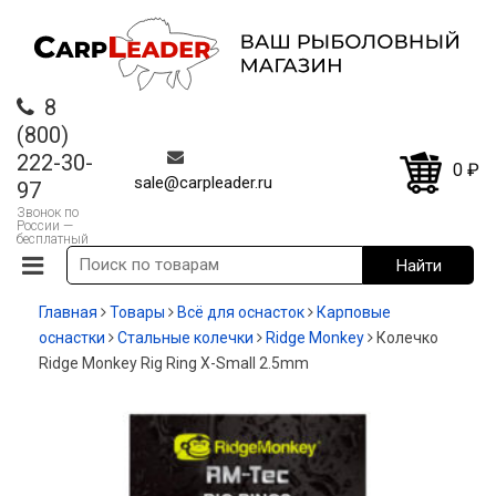
8
(800)
222-30-
0
₽
sale@carpleader.ru
97
Звонок по
России —
бесплатный
Главная
Товары
Всё для оснасток
Карповые
оснастки
Стальные колечки
Ridge Monkey
Колечко
Ridge Monkey Rig Ring X-Small 2.5mm
-70%