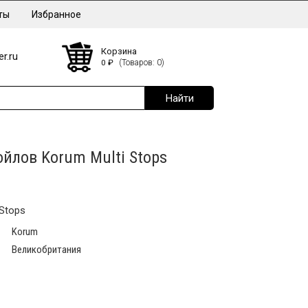
ты
Избранное
Корзина
r.ru
0
₽
(Товаров: 0)
ойлов Korum Multi Stops
Stops
Korum
Великобритания