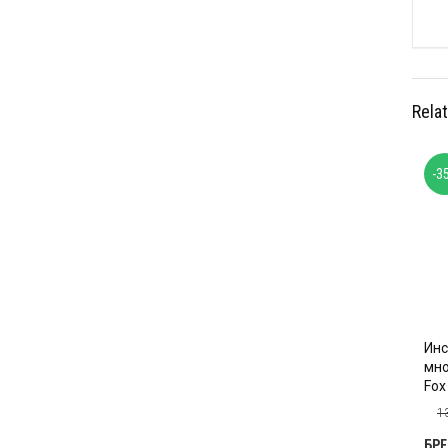
Rela
-3
Инс
мн
Fox
1
БР