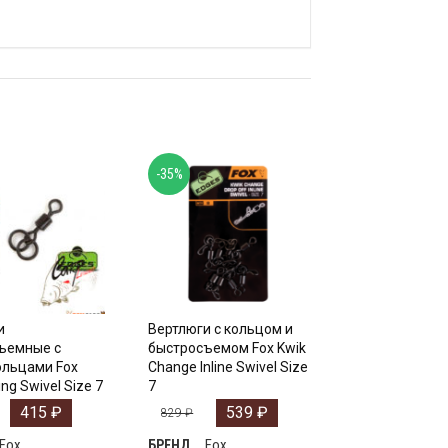
-35%
и
Вертлюги с кольцом и
ъемные с
быстросъемом Fox Kwik
ольцами Fox
Change Inline Swivel Size
ng Swivel Size 7
7
415
₽
539
₽
829
₽
Fox
Fox
БРЕНД