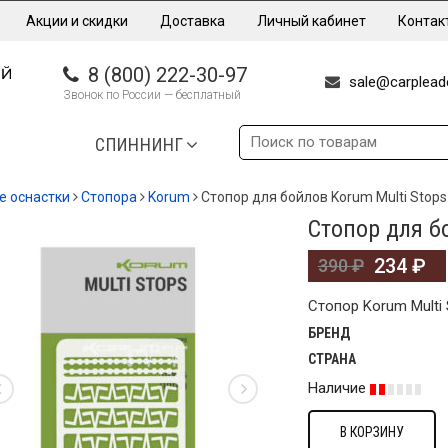
Акции и скидки
Доставка
Личный кабинет
Контак
8 (800) 222-30-97
sale@carpleade
Звонок по России — бесплатный
СПИННИНГ
е оснастки
Стопора
Korum
Стопор для бойлов Korum Multi Stops
Стопор для б
%
234
₽
390
₽
Стопор Korum Multi 
БРЕНД
СТРАНА
Наличие
В КОРЗИНУ