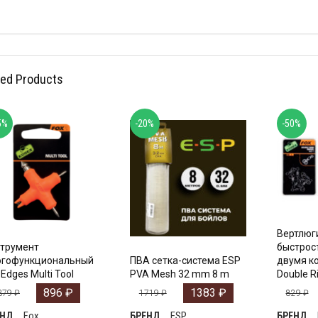
ted Products
5%
-20%
-50%
Вертлюг
трумент
быстрос
огофункциональный
ПВА сетка-система ESP
двумя к
 Edges Multi Tool
PVA Mesh 32 mm 8 m
Double Ri
896
₽
1383
₽
379
₽
1719
₽
829
₽
Fox
ESP
ЕНД
БРЕНД
БРЕНД