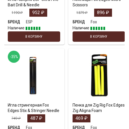
Bait Drill & Needle
Scissors
952
₽
896
₽
1190
₽
1379
₽
ESP
Fox
БРЕНД
БРЕНД
Наличие
Наличие
В КОРЗИНУ
В КОРЗИНУ
-35%
Игла стрингерная Fox
Пенка для Zig Rig Fox Edges
Edges Stix & Stringer Needle
Zig Aligna Foam
487
₽
469
₽
749
₽
Fox
Fox
БРЕНД
БРЕНД