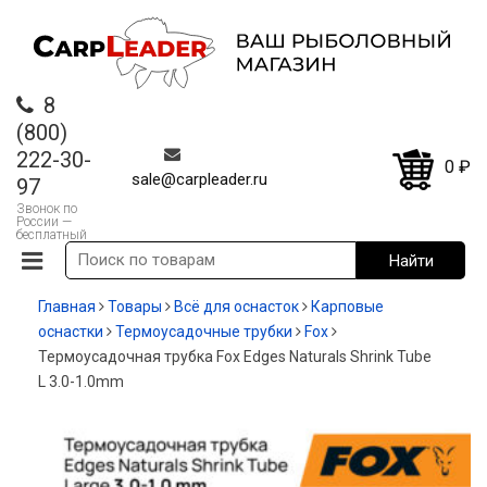
8
(800)
222-30-
0
₽
sale@carpleader.ru
97
Звонок по
России —
бесплатный
Главная
Товары
Всё для оснасток
Карповые
оснастки
Термоусадочные трубки
Fox
Термоусадочная трубка Fox Edges Naturals Shrink Tube
L 3.0-1.0mm
-35%