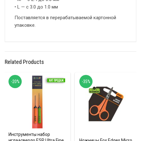
• L — с 3.0 до 1.0 мм
Поставляется в перерабатываемой картонной
упаковке.
Related Products
-20%
-35%
Инструменты набор
игла+сверло ESP Ultra Fine
Ножницы Fox Edges Micro