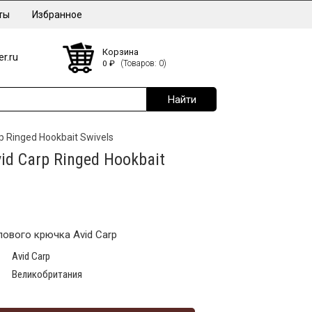
ты
Избранное
Корзина
r.ru
0
₽
(Товаров: 0)
 Ringed Hookbait Swivels
d Carp Ringed Hookbait
ового крючка Avid Carp
Avid Carp
Великобритания