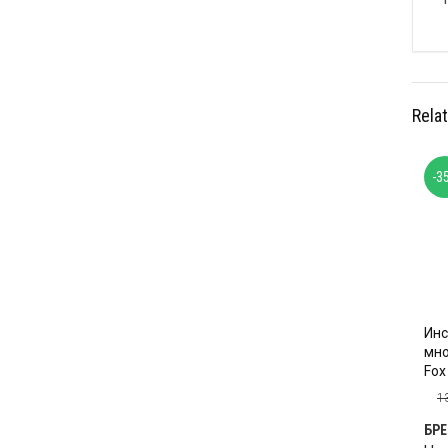
Rela
-3
Инс
мн
Fox
1
БР