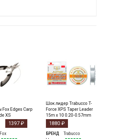
Шок лидер Trabucco T-
 Fox Edges Carp
Force XPS Taper Leader
ade XS
15m x 10 0.20-0.57mm
1397
₽
1880
₽
Fox
Trabucco
БРЕНД