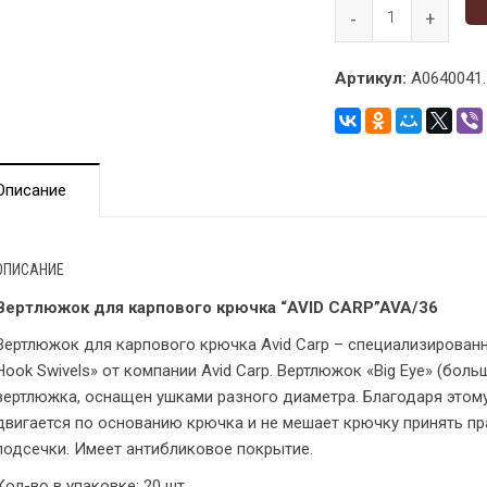
Артикул:
A0640041.
Описание
ОПИСАНИЕ
Вертлюжок для карпового крючка “AVID CARP”AVA/36
Вертлюжок для карпового крючка Avid Carp – специализированн
Hook Swivels» от компании Avid Carp. Вертлюжок «Big Eye» (боль
вертлюжка, оснащен ушками разного диаметра. Благодаря этом
двигается по основанию крючка и не мешает крючку принять п
подсечки. Имеет антибликовое покрытие.
Кол-во в упаковке: 20 шт.