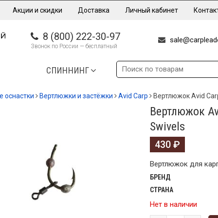
Акции и скидки
Доставка
Личный кабинет
Контак
8 (800) 222-30-97
sale@carpleade
Звонок по России — бесплатный
СПИННИНГ
е оснастки
Вертлюжки и застёжки
Avid Carp
Вертлюжок Avid Carp
Вертлюжок Avi
Swivels
430
₽
Вертлюжок для карп
БРЕНД
СТРАНА
Нет в наличии