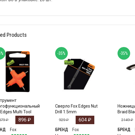
ted Products
5%
-35%
-35%
трумент
огофункциональный
Сверло Fox Edges Nut
Ножницы
 Edges Multi Tool
Drill 1.5mm
Braid Bl
896
₽
604
₽
379
₽
929
₽
2149
₽
Fox
Fox
ЕНД
БРЕНД
БРЕНД