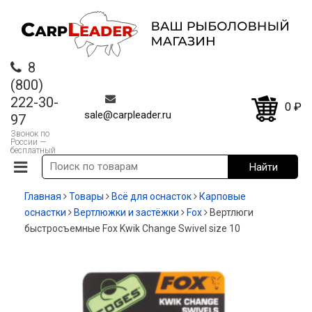
8
(800)
222-30-
0
₽
sale@carpleader.ru
97
Звонок по
России —
бесплатный
Главная
Товары
Всё для оснасток
Карповые
оснастки
Вертлюжки и застёжки
Fox
Вертлюги
быстросъемные Fox Kwik Change Swivel size 10
-35%