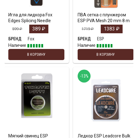
Игла для лидкора Fox
ПВА сетка с плунжером
Edges Splicing Needle
ESP PVA Mesh 20 mm 8 m
389
₽
1383
₽
599
₽
1719
₽
Fox
ESP
БРЕНД
БРЕНД
Наличие
Наличие
В КОРЗИНУ
В КОРЗИНУ
-13%
Мягкий свинец ESP
Ледкор ESP Leadcore Bulk