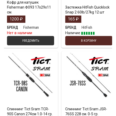
Кофр для катушек
Fisherman Ф093 17х29х11
Застежка HitFish Quicklock
см.
Snap 2 60lb/27kg 12 шт
1200
₽
165
₽
Fisherman
HitFish
БРЕНД
БРЕНД
Нет в наличии
Наличие
УВЕДОМИТЬ
В КОРЗИНУ
Спиннинг Tict Sram TCR-
Спиннинг Tict Sram JSR-
90S Canon 274см 1.0-14 гр.
76SS 228 см. 0-5 гр.