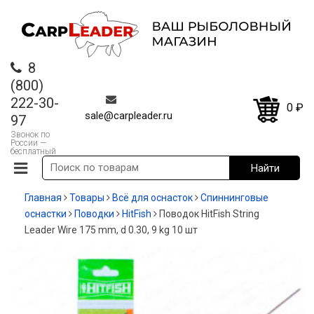
8
(800)
222-30-
0
₽
sale@carpleader.ru
97
Звонок по
России —
бесплатный
Главная
Товары
Всё для оснасток
Спиннинговые
оснастки
Поводки
HitFish
Поводок HitFish String
Leader Wire 175 mm, d 0.30, 9 kg 10 шт