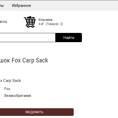
ты
Избранное
Корзина
r.ru
0
₽
(Товаров: 0)
ок Fox Carp Sack
x Carp Sack
Fox
Великобритания
УВЕДОМИТЬ