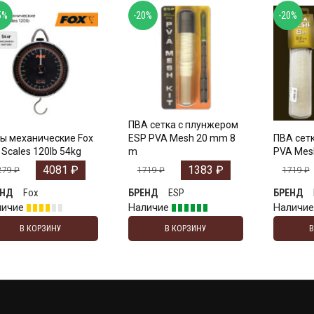
5%
-20%
-20%
ПВА сетка с плунжером
ы механические Fox
ESP PVA Mesh 20 mm 8
ПВА сет
l Scales 120lb 54kg
m
PVA Mes
4081
₽
1383
₽
279
₽
1719
₽
1719
₽
Fox
ESP
ЕНД
БРЕНД
БРЕНД
личие
Наличие
Наличи
В КОРЗИНУ
В КОРЗИНУ