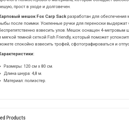
чешую, прост в уходе и долговечен.
Карповый мешок Fox Carp Sack
разработан для обеспечения 
рыбы после поимки. Усиленные ручки для переноски выдержат 
беспрепятственно взвесить улов. Мешок оснащен 4-метровым ш
и мягкой темной сеткой Fish Friendly, который поможет успокоит
можете спокойно взвесить трофей, сфотографироваться и отпус
Характеристики:
Размеры: 120 см x 80 см.
Длина шнура: 4,8 м.
Материал: полиэстер.
ted Products