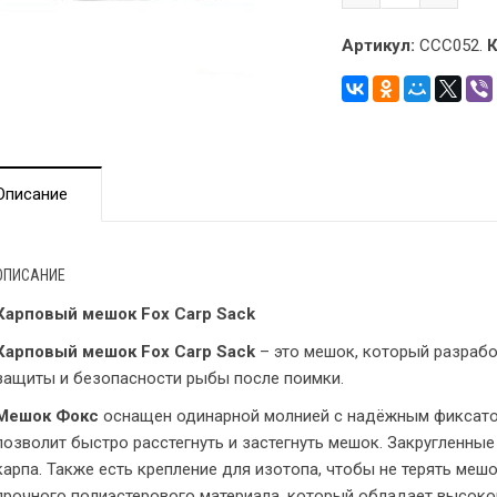
Артикул:
CCC052.
К
Описание
ОПИСАНИЕ
Карповый мешок Fox Carp Sack
Карповый мешок Fox Carp Sack
– это мешок, который разраб
защиты и безопасности рыбы после поимки.
Мешок Фокс
оснащен одинарной молнией с надёжным фиксатор
позволит быстро расстегнуть и застегнуть мешок. Закругленны
карпа. Также есть крепление для изотопа, чтобы не терять мешо
прочного полиэстерового материала, который обладает высоко