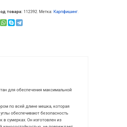
од товара:
112392
.
Метка:
Карпфишинг
.
отан для обеспечения максимальной
ом по всей длине мешка, которая
е углы обеспечивают безопасность
к в сумерках. Он изготовлен из
й износостойкостью, не повреждает