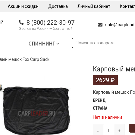
Акции и скидки
Доставка
Личный кабинет
Контак
8 (800) 222-30-97
sale@carpleade
Звонок по России — бесплатный
СПИННИНГ
вый мешок Fox Carp Sack
Карповый меш
2629
₽
Карповый мешок Fo
БРЕНД
СТРАНА
Нет в наличии