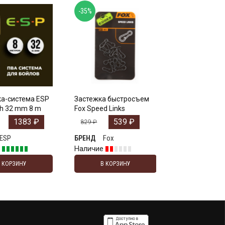
-35%
ка-система ESP
Застежка быстросъем
h 32 mm 8 m
Fox Speed Links
1383
₽
539
₽
829
₽
ESP
Fox
БРЕНД
е
Наличие
В КОРЗИНУ
В КОРЗИНУ