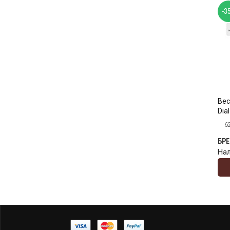
-3
Вес
Dia
6
БР
На