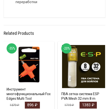
переработки
Related Products
-35%
-20%
Инструмент
многофункциональный Fox
ПВА сетка-система ESP
Edges Multi Tool
PVA Mesh 32 mm 8 m
896
₽
1383
₽
1379
₽
1719
₽