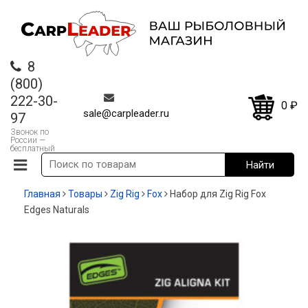
8
(800)
222-30-
0
₽
sale@carpleader.ru
97
Звонок по
России —
бесплатный
Главная
Товары
Zig Rig
Fox
Набор для Zig Rig Fox
Edges Naturals
-35%