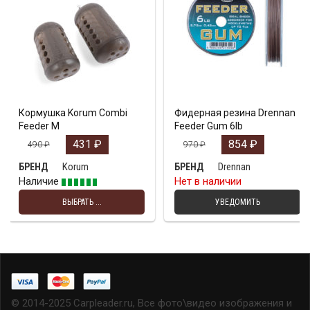
Кормушка Korum Combi
Фидерная резина Drennan
Feeder M
Feeder Gum 6lb
431
₽
854
₽
490
₽
970
₽
Korum
Drennan
БРЕНД
БРЕНД
Наличие
Нет в наличии
ВЫБРАТЬ ...
УВЕДОМИТЬ
© 2014-2025 Carpleader.ru, Все фото\видео изображения и