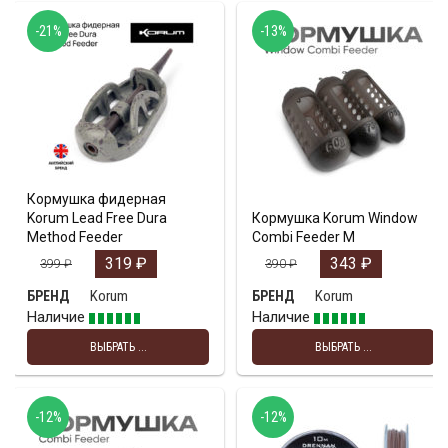
-21%
-13%
Кормушка фидерная
Korum Lead Free Dura
Кормушка Korum Window
Method Feeder
Combi Feeder M
319
₽
343
₽
399
₽
390
₽
Korum
Korum
БРЕНД
БРЕНД
Наличие
Наличие
ВЫБРАТЬ ...
ВЫБРАТЬ ...
-12%
-12%