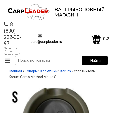
8
(800)
222-30-
0
₽
sale@carpleader.ru
97
Звонок по
России —
бесплатный
Главная
Товары
Кормушки
Korum
Уплотнитель
Korum Camo Method Mould S
-13%