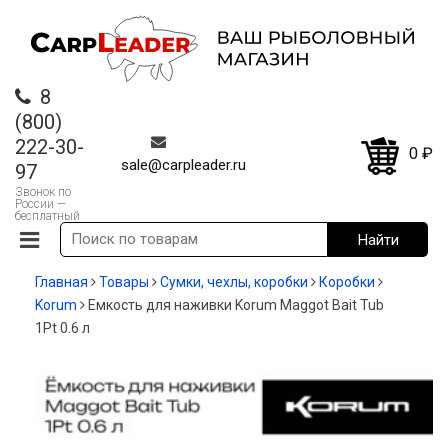
8
(800)
222-30-
0
₽
sale@carpleader.ru
97
Звонок по
России —
бесплатный
Главная
Товары
Сумки, чехлы, коробки
Коробки
Korum
Емкость для наживки Korum Maggot Bait Tub
1Pt 0.6 л
-21%