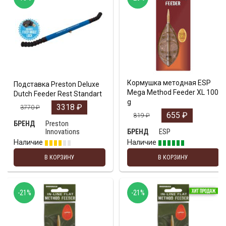
Кормушка методная ESP
Подставка Preston Deluxe
Mega Method Feeder XL 100
Dutch Feeder Rest Standart
g
3318
₽
3770
₽
655
₽
819
₽
Preston
БРЕНД
Innovations
ESP
БРЕНД
Наличие
Наличие
В КОРЗИНУ
В КОРЗИНУ
-21%
-21%