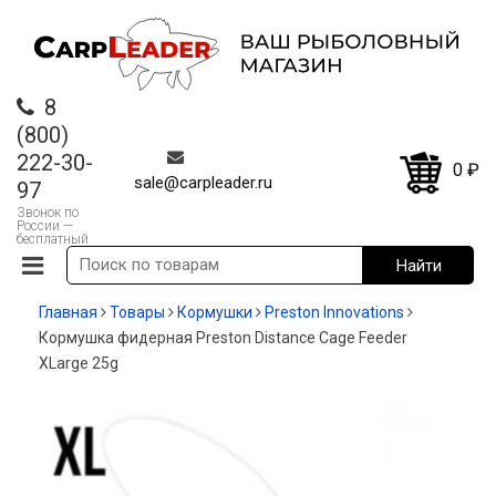
8
(800)
222-30-
0
₽
sale@carpleader.ru
97
Звонок по
России —
бесплатный
Главная
Товары
Кормушки
Preston Innovations
Кормушка фидерная Preston Distance Cage Feeder
XLarge 25g
-20%