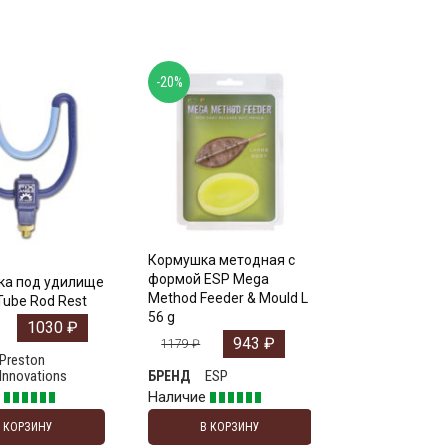
-20%
Кормушка методная с
формой ESP Mega
ка под удилище
Method Feeder & Mould L
Tube Rod Rest
56 g
1030
₽
943
₽
1179
₽
Preston
Innovations
ESP
БРЕНД
е
Наличие
В КОРЗИНУ
В КОРЗИНУ