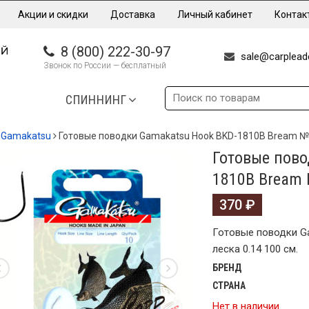
Акции и скидки
Доставка
Личный кабинет
Контак
8 (800) 222-30-97
sale@carpleade
Звонок по России — бесплатный
СПИННИНГ
Gamakatsu
Готовые поводки Gamakatsu Hook BKD-1810B Bream №10
Готовые пово
1810B Bream 
370
₽
Готовые поводки G
леска 0.14 100 см.
БРЕНД
СТРАНА
Нет в наличии