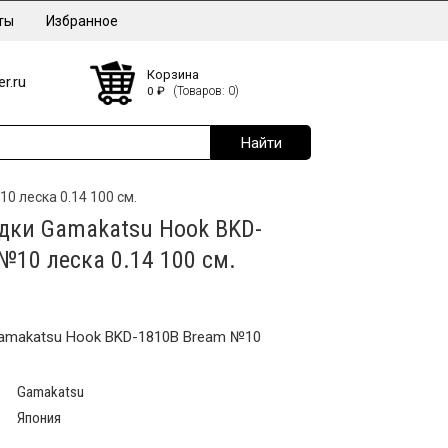
ты
Избранное
Корзина
r.ru
0
₽
(Товаров: 0)
 леска 0.14 100 см.
дки Gamakatsu Hook BKD-
№10 леска 0.14 100 см.
amakatsu Hook BKD-1810B Bream №10
Gamakatsu
Япония