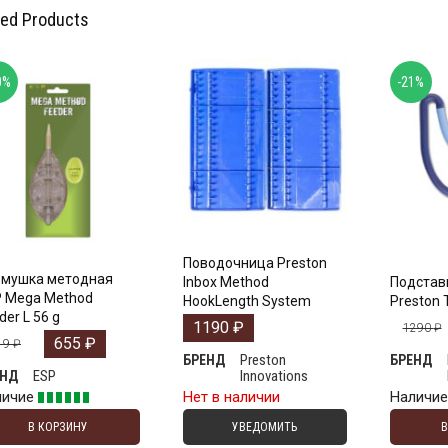
ted Products
0%
-21%
Поводочница Preston
рмушка методная
Inbox Method
Подстав
 Mega Method
HookLength System
Preston 
der L 56 g
1190
₽
1290
₽
655
₽
19
₽
Preston
БРЕНД
БРЕНД
ESP
Innovations
ЕНД
личие
Нет в наличии
Наличи
В КОРЗИНУ
УВЕДОМИТЬ