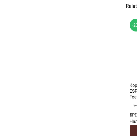
Rela
-2
Ко
ESP
Fee
8
БР
На