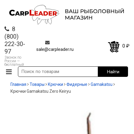
8
(800)
222-30-
0
₽
sale@carpleader.ru
97
Звонок по
России —
бесплатный
Главная
Товары
Крючки
Фидерные
Gamakatsu
Крючки Gamakatsu Zero Keiryu