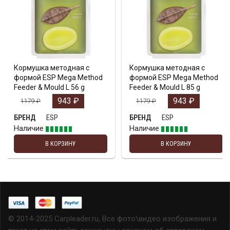
Кормушка методная с
Кормушка методная с
формой ESP Mega Method
формой ESP Mega Method
Feeder & Mould L 56 g
Feeder & Mould L 85 g
943
₽
943
₽
1179
₽
1179
₽
ESP
ESP
БРЕНД
БРЕНД
Наличие
Наличие
В КОРЗИНУ
В КОРЗИНУ
© 2014-2025 Carpleader.ru, Все фото\видео изображения и