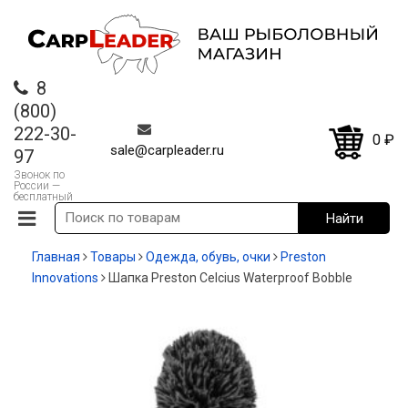
8
(800)
222-30-
0
₽
sale@carpleader.ru
97
Звонок по
России —
бесплатный
Главная
Товары
Одежда, обувь, очки
Preston
Innovations
Шапка Preston Celcius Waterproof Bobble
-20%