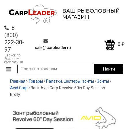
8
(800)
222-30-
0
₽
sale@carpleader.ru
97
Звонок по
России —
бесплатный
Главная
Товары
Палатки, шелтеры, зонты
Зонты
Avid Carp
Зонт Avid Carp Revolve 60in Day Session
Brolly
-20%