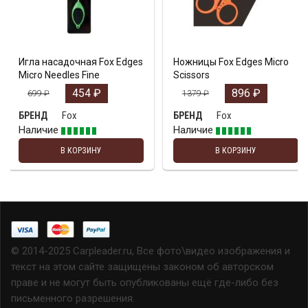
Игла насадочная Fox Edges
Ножницы Fox Edges Micro
Micro Needles Fine
Scissors
454
₽
896
₽
699
₽
1379
₽
Fox
Fox
БРЕНД
БРЕНД
Наличие
Наличие
В КОРЗИНУ
В КОРЗИНУ
© 2014-2025 Carpleader.ru, Все фото\видео изображения и
текст на этом сайте защищены законом об авторском
праве и не могут быть опубликованы ещё где-либо без
письменного разрешения.