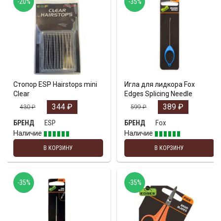
-20%
-35%
Стопор ESP Hairstops mini
Игла для лидкора Fox
Clear
Edges Splicing Needle
344
₽
389
₽
430
₽
599
₽
ESP
Fox
БРЕНД
БРЕНД
Наличие
Наличие
В КОРЗИНУ
В КОРЗИНУ
-35%
-35%