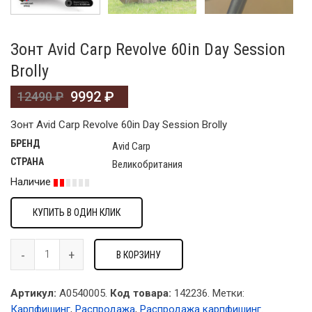
Зонт Avid Carp Revolve 60in Day Session
Brolly
9992
₽
12490
₽
Зонт Avid Carp Revolve 60in Day Session Brolly
БРЕНД
Avid Carp
СТРАНА
Великобритания
Наличие
КУПИТЬ В ОДИН КЛИК
В КОРЗИНУ
Артикул:
A0540005.
Код товара:
142236
.
Метки:
Карпфишинг
,
Распродажа
,
Распродажа карпфишинг
.