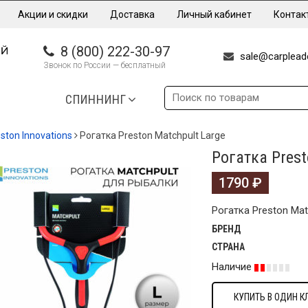
Акции и скидки
Доставка
Личный кабинет
Контак
8 (800) 222-30-97
sale@carpleade
Звонок по России — бесплатный
СПИННИНГ
ston Innovations
Рогатка Preston Matchpult Large
Рогатка Prest
1790
₽
Рогатка Preston Mat
БРЕНД
СТРАНА
Наличие
КУПИТЬ В ОДИН К