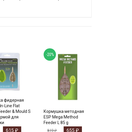
-20%
а фидерная
n-Line Flat
eeder & Mould S
Кормушка методная
ормой для
ESP Mega Method
ки
Feeder L 85 g
615
₽
655
₽
819
₽