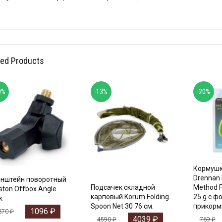
ted Products
0%
-13%
-20%
Кормушк
Drennan I
нштейн поворотный
Подсачек складной
Method F
ston Offbox Angle
карповый Korum Folding
25 g с ф
k
Spoon Net 30 76 см.
прикорм
1096
₽
370
₽
4039
₽
4590
₽
769
₽