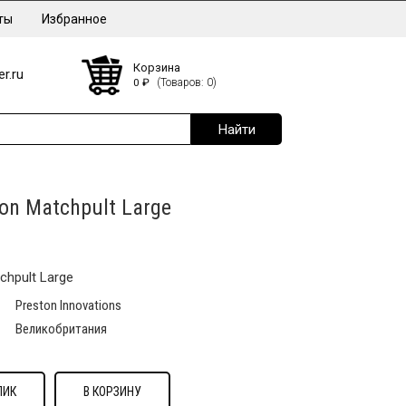
ты
Избранное
Корзина
r.ru
0
₽
(Товаров: 0)
on Matchpult Large
chpult Large
Preston Innovations
Великобритания
ЛИК
В КОРЗИНУ