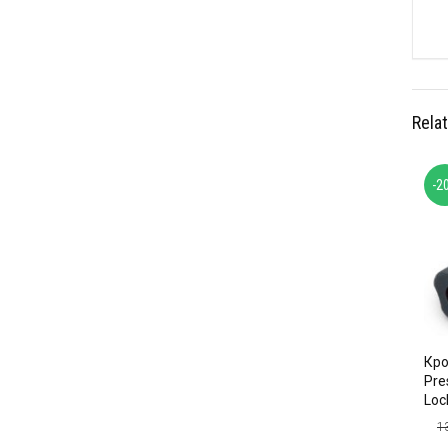
Rela
-2
Кро
Pre
Loc
1