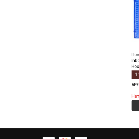
Пов
Inb
Hoo
1
БР
Нет