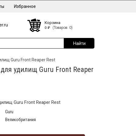
ты
Избранное
Корзина
r.ru
0
₽
(Товаров: 0)
лищ Guru Front Reaper Rest
для удилищ Guru Front Reaper
илищ Guru Front Reaper Rest
Guru
Великобритания