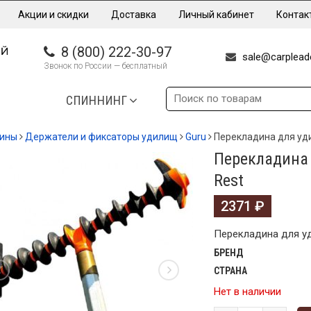
Акции и скидки
Доставка
Личный кабинет
Контак
8 (800) 222-30-97
sale@carpleade
Звонок по России — бесплатный
СПИННИНГ
дины
Держатели и фиксаторы удилищ
Guru
Перекладина для уди
Перекладина 
Rest
2371
₽
Перекладина для уд
БРЕНД
СТРАНА
Нет в наличии