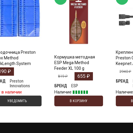
одочница Preston
Креплен
Кормушка методная
ox Method
Preston 
ESP Mega Method
kLength System
Keepnet
Feeder XL 100 g
190
₽
2940
₽
655
₽
819
₽
Preston
ЕНД
БРЕНД
Innovations
ESP
БРЕНД
 в наличии
Наличие
Наличи
УВЕДОМИТЬ
В КОРЗИНУ