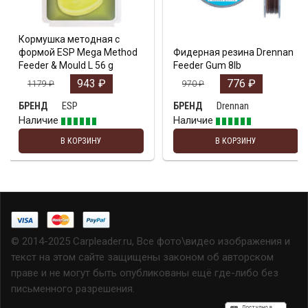
Кормушка методная с
формой ESP Mega Method
Фидерная резина Drennan
Feeder & Mould L 56 g
Feeder Gum 8lb
943
₽
776
₽
1179
₽
970
₽
ESP
Drennan
БРЕНД
БРЕНД
Наличие
Наличие
В КОРЗИНУ
В КОРЗИНУ
© 2014-2025 Carpleader.ru, Все фото\видео изображения и
текст на этом сайте защищены законом об авторском
праве и не могут быть опубликованы ещё где-либо без
письменного разрешения.