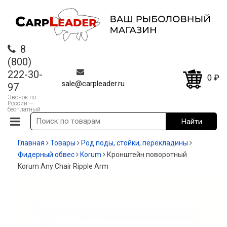
8
(800)
222-30-
0
₽
sale@carpleader.ru
97
Звонок по
России —
бесплатный
Главная
Товары
Род поды, стойки, перекладины
Фидерный обвес
Korum
Кронштейн поворотный
Korum Any Chair Ripple Arm
-20%